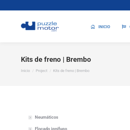
INICIO
Kits de freno | Brembo
Estás aquí:
Inicio
Project
Kits de freno | Brembo
Neumáticos
Flocado ignífugo