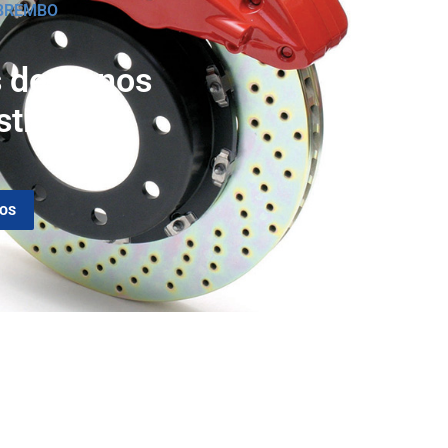
 BREMBO
 de frenos
stidor
OS