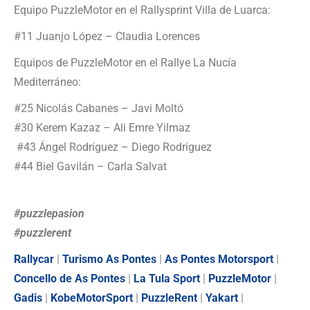
Equipo PuzzleMotor en el Rallysprint Villa de Luarca:
#11 Juanjo López – Claudia Lorences
Equipos de PuzzleMotor en el Rallye La Nucía
Mediterráneo:
#25 Nicolás Cabanes – Javi Moltó
#30 Kerem Kazaz – Ali Emre Yilmaz
#43 Ángel Rodríguez – Diego Rodríguez
#44 Biel Gavilán – Carla Salvat
#puzzlepasion
#puzzlerent
Rallycar
|
Turismo As Pontes
|
As Pontes Motorsport
|
Concello de As Pontes
|
La Tula Sport
|
PuzzleMotor
|
Gadis
|
KobeMotorSport
|
PuzzleRent
|
Yakart
|