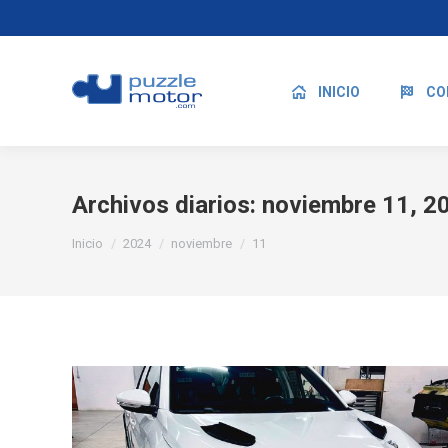
INICIO
CO
Archivos diarios:
noviembre 11, 2
Estás aquí:
Inicio
2024
noviembre
11