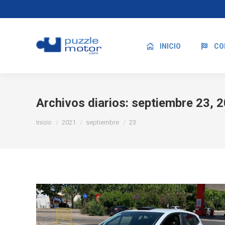
INICIO
CO
Archivos diarios:
septiembre 23, 
Estás aquí:
Inicio
2021
septiembre
23